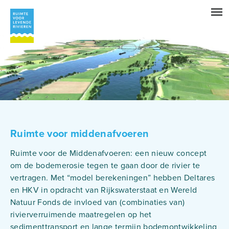
Overslaan
en
naar
de
Hoofdnavigatie
inhoud
gaan
Ruimte voor middenafvoeren
Ruimte voor de Middenafvoeren: een nieuw concept
om de bodemerosie tegen te gaan door de rivier te
vertragen. Met “model berekeningen” hebben Deltares
en HKV in opdracht van Rijkswaterstaat en Wereld
Natuur Fonds de invloed van (combinaties van)
rivierverruimende maatregelen op het
sedimenttransport en lange termijn bodemontwikkeling